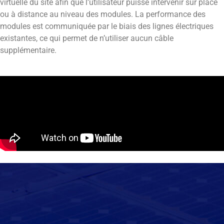
virtuelle du site afin que l’utilisateur puisse intervenir sur place
ou à distance au niveau des modules. La performance des
modules est communiquée par le biais des lignes électriques
existantes, ce qui permet de n’utiliser aucun câble
supplémentaire.