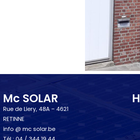
Mc SOLAR
H
Rue de Liery, 48A – 4621
RETINNE
info @ mc solar.be
Tél : 04 / 344 19 44