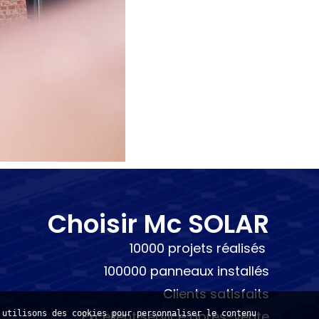
Choisir Mc SOLAR
10000 projets réalisés
100000 panneaux installés
Clients satisfaits
Excellent service après-vente
 utilisons des cookies pour personnaliser le contenu 
